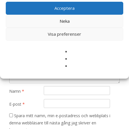
Kyckling, Soft Cuddly Friends – Steiff
Acceptera
Doppresent”
Din e-postadress kommer inte publiceras.
Obligatoriska fält
Neka
är märkta
*
Visa preferenser
Ditt betyg
*
Din recension
*
Namn
*
E-post
*
Spara mitt namn, min e-postadress och webbplats i
denna webbläsare till nästa gång jag skriver en