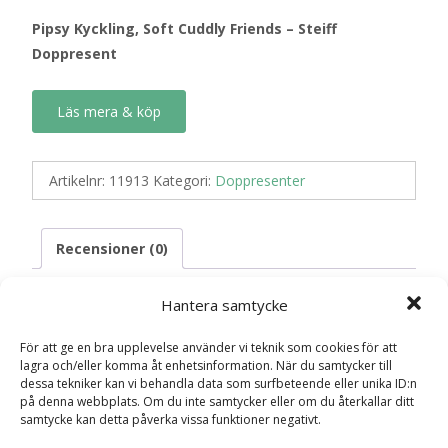
Pipsy Kyckling, Soft Cuddly Friends – Steiff
Doppresent
Läs mera & köp
Artikelnr:
11913
Kategori:
Doppresenter
Recensioner (0)
Hantera samtycke
Recensioner
För att ge en bra upplevelse använder vi teknik som cookies för att
lagra och/eller komma åt enhetsinformation. När du samtycker till
dessa tekniker kan vi behandla data som surfbeteende eller unika ID:n
Det finns inga recensioner än.
på denna webbplats. Om du inte samtycker eller om du återkallar ditt
samtycke kan detta påverka vissa funktioner negativt.
Bli först med att recensera ”Pipsy