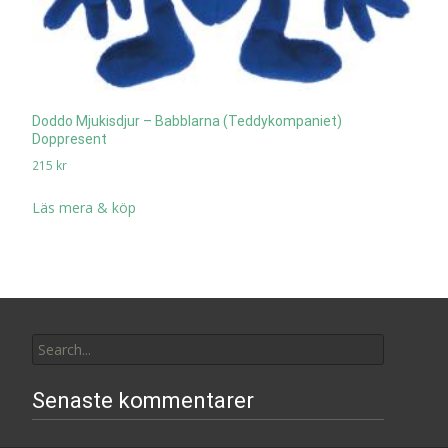
Doddo Mjukisdjur – Babblarna (Teddykompaniet)
Doppresent
215
kr
Läs mera & köp
Search
for:
Senaste kommentarer