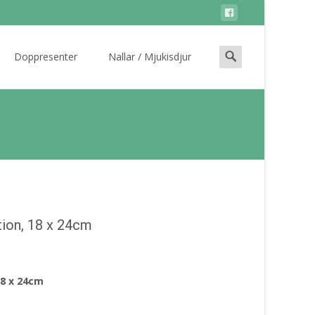
Search
Doppresenter
Nallar / Mjukisdjur
for:
tion, 18 x 24cm
18 x 24cm