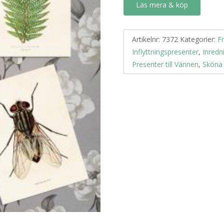
Läs mera & köp
Artikelnr:
7372
Kategorier:
F
Inflyttningspresenter
,
Inredn
Presenter till Vännen
,
Sköna 