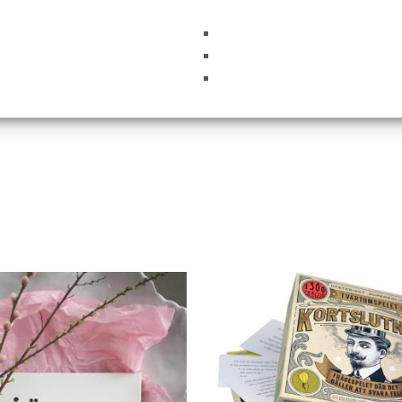
i denna webbläsare till nästa gång jag skriver en kommentar.