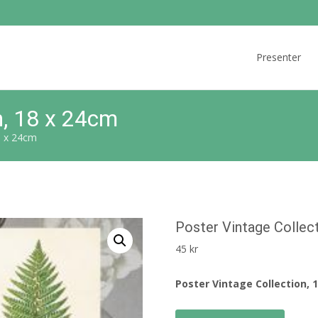
Skip
to
Presenter
content
n, 18 x 24cm
8 x 24cm
Poster Vintage Collec
45
kr
Poster Vintage Collection, 