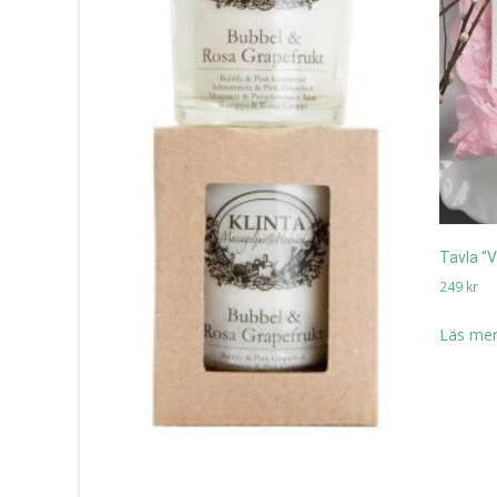
Tavla “V
249
kr
Läs mer