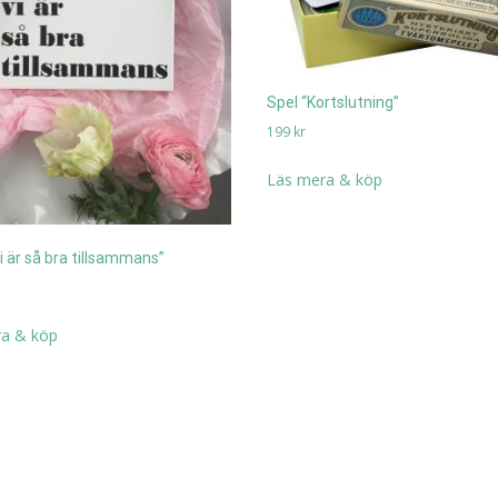
Spel “Kortslutning”
199
kr
Läs mera & köp
i är så bra tillsammans”
a & köp