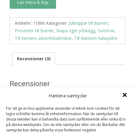
Läs mera & köp
Artikelnr:
11886
Kategorier:
Julklappar till Barnen
,
Presenter till Barnet
,
Skapa eget påskägg
,
Sommar
,
Till barnens adventskalendrar
,
Till Barnens kalaspåse
Recensioner (0)
Recensioner
Hantera samtycke
Det finns inga recensioner än.
För att ge en bra upplevelse använder vi teknik som cookies för att
Bli först med att recensera ”Såpbubblor
lagra och/eller komma åt enhetsinformation. När du samtycker till
dessa tekniker kan vi behandla data som surfbeteende eller unika ID:n
Paw Patrol”
på denna webbplats. Om du inte samtycker eller om du återkallar ditt
Din e-postadress kommer inte publiceras.
Obligatoriska fält
samtycke kan detta påverka vissa funktioner negativt.