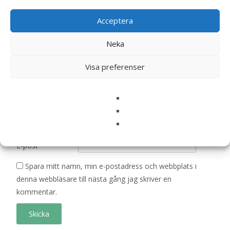
är märkta
*
Acceptera
Ditt betyg
*
Neka
Din recension
*
Visa preferenser
Namn
*
E-post
*
Spara mitt namn, min e-postadress och webbplats i
denna webbläsare till nästa gång jag skriver en
kommentar.