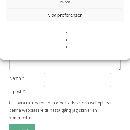
Neka
Din e-postadress kommer inte publiceras.
Obligatoriska fält
är märkta
*
Visa preferenser
Ditt betyg
*
Din recension
*
Namn
*
E-post
*
Spara mitt namn, min e-postadress och webbplats i
denna webbläsare till nästa gång jag skriver en
kommentar.