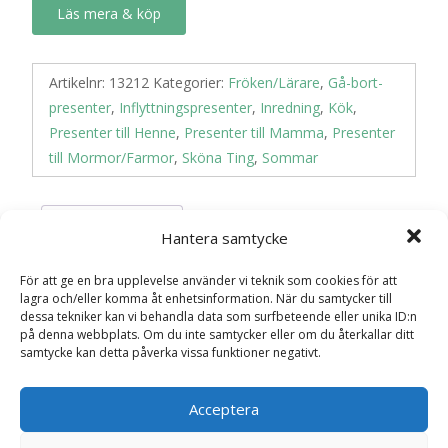
Läs mera & köp
Artikelnr:
13212
Kategorier:
Fröken/Lärare
,
Gå-bort-
presenter
,
Inflyttningspresenter
,
Inredning
,
Kök
,
Presenter till Henne
,
Presenter till Mamma
,
Presenter
till Mormor/Farmor
,
Sköna Ting
,
Sommar
Recensioner (0)
Hantera samtycke
För att ge en bra upplevelse använder vi teknik som cookies för att
lagra och/eller komma åt enhetsinformation. När du samtycker till
Recensioner
dessa tekniker kan vi behandla data som surfbeteende eller unika ID:n
på denna webbplats. Om du inte samtycker eller om du återkallar ditt
samtycke kan detta påverka vissa funktioner negativt.
Det finns inga recensioner än.
Bli först med att recensera ”Servetter
Acceptera
Ekollon – Sköna Ting”