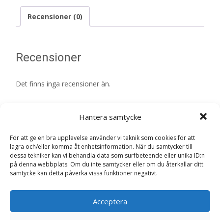
Recensioner (0)
Recensioner
Det finns inga recensioner än.
Bli först med att recensera ”Snuttefilt
Hantera samtycke
Benji Kanin – Bukowski Design”
Din e-postadress kommer inte publiceras.
Obligatoriska fält
För att ge en bra upplevelse använder vi teknik som cookies för att
är märkta
*
lagra och/eller komma åt enhetsinformation. När du samtycker till
dessa tekniker kan vi behandla data som surfbeteende eller unika ID:n
Ditt betyg
*
på denna webbplats. Om du inte samtycker eller om du återkallar ditt
samtycke kan detta påverka vissa funktioner negativt.
Din recension
*
Acceptera