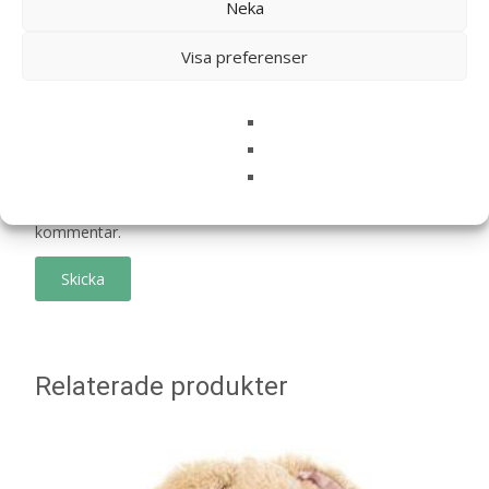
Neka
Visa preferenser
Namn
*
E-post
*
Spara mitt namn, min e-postadress och webbplats i
denna webbläsare till nästa gång jag skriver en
kommentar.
Relaterade produkter