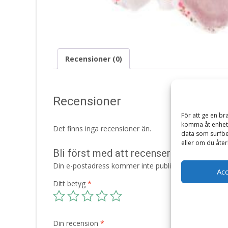
Recensioner (0)
Recensioner
För att ge en br
komma åt enhets
Det finns inga recensioner än.
data som surfbe
eller om du åter
Bli först med att recensera ”Snuttefil
Din e-postadress kommer inte publiceras.
Obligatori
Ac
Ditt betyg
*
Din recension
*