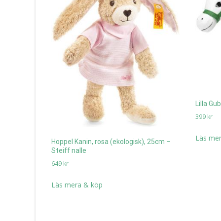
Lilla G
399
kr
Läs mer
Hoppel Kanin, rosa (ekologisk), 25cm –
Steiff nalle
649
kr
Läs mera & köp