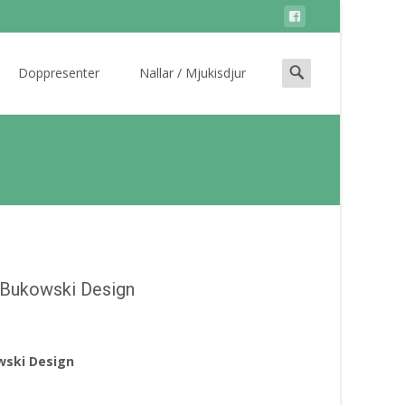
Search
Doppresenter
Nallar / Mjukisdjur
for:
– Bukowski Design
owski Design