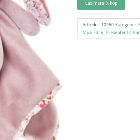
Läs mera & köp
Artikelnr:
10560
Kategorier:
Mjukisdjur
,
Presenter till Ba