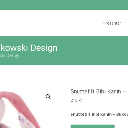
Skip
to
Presenter
content
Bukowski Design
wski Design
Snuttefilt Bibi Kanin 
215
kr
Snuttefilt Bibi Kanin – Buk