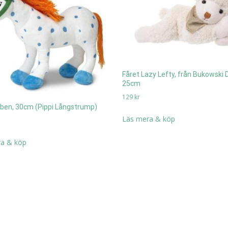
Fåret Lazy Lefty, från Bukowski 
25cm
129
kr
ubben, 30cm (Pippi Långstrump)
Läs mera & köp
a & köp