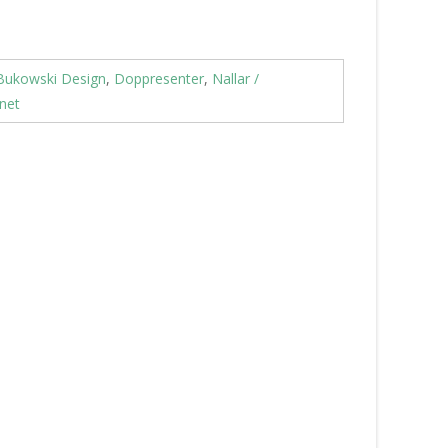
Bukowski Design
,
Doppresenter
,
Nallar /
rnet