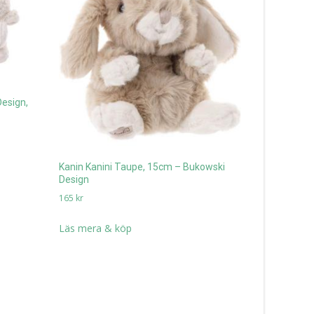
Design,
Hoppel Kani
Steiff nalle
649
kr
Kanin Kanini Taupe, 15cm – Bukowski
Läs mera 
Design
165
kr
Läs mera & köp