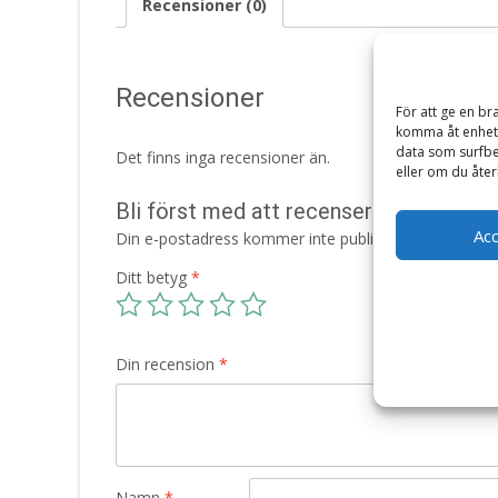
Recensioner (0)
Recensioner
För att ge en br
komma åt enhets
data som surfbe
Det finns inga recensioner än.
eller om du åter
Bli först med att recensera ”Squishm
Ac
Din e-postadress kommer inte publiceras.
Obligatori
Ditt betyg
*
Din recension
*
Namn
*