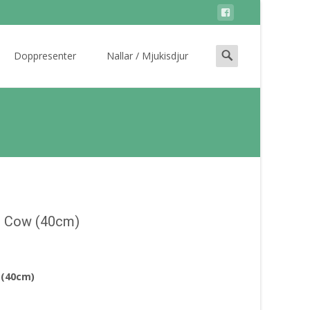
Search
Doppresenter
Nallar / Mjukisdjur
for:
n Cow (40cm)
 (40cm)