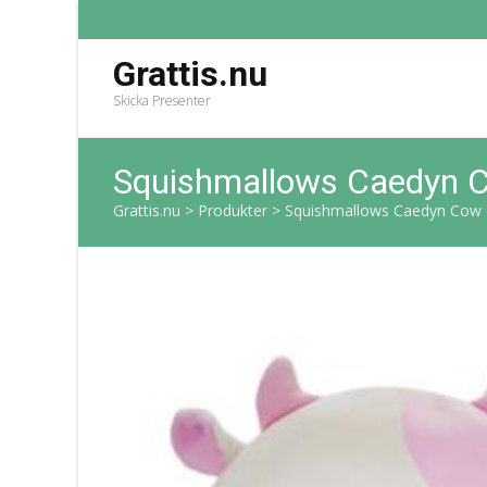
Grattis.nu
Skicka Presenter
Squishmallows Caedyn 
Grattis.nu
>
Produkter
>
Squishmallows Caedyn Cow 