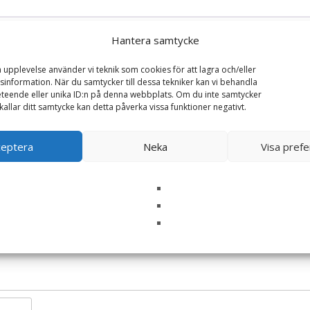
Hantera samtycke
a upplevelse använder vi teknik som cookies för att lagra och/eller
information. När du samtycker till dessa tekniker kan vi behandla
teende eller unika ID:n på denna webbplats. Om du inte samtycker
kallar ditt samtycke kan detta påverka vissa funktioner negativt.
allows Caedyn Cow (40cm)”
ceptera
Neka
Visa pref
ska fält är märkta
*