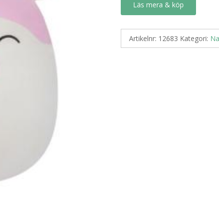
Läs mera & köp
Artikelnr:
12683
Kategori:
Na