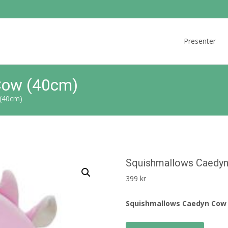
Skip
to
Presenter
content
Cow (40cm)
(40cm)
Squishmallows Caedy
399
kr
Squishmallows Caedyn Cow