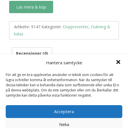
Läs mera & köp
Artikelnr:
9147
Kategorier:
Doppresenter
,
Dukning &
kalas
Recensioner (0)
Hantera samtycke
För att ge en bra upplevelse använder vi teknik som cookies för att
Recensioner
lagra och/eller komma åt enhetsinformation. När du samtycker till
dessa tekniker kan vi behandla data som surfbeteende eller unika ID:n
på denna webbplats. Om du inte samtycker eller om du återkallar ditt
Det finns inga recensioner än.
samtycke kan detta påverka vissa funktioner negativt.
Bli först med att recensera ”Sugrör i
Acceptera
papper rosa mix, 24p”
Din e-postadress kommer inte publiceras.
Obligatoriska fält
Neka
är märkta
*