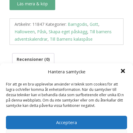
Läs mera & köp
Artikelnr:
11847
Kategorier:
Barngodis
,
Gott
,
Halloween
,
Påsk
,
Skapa eget påskägg
,
Till barnens
adventskalendrar
,
Till Barnens kalaspåse
Recensioner (0)
Hantera samtycke
Recensioner
För att ge en bra upplevelse använder vi teknik som cookies för att
lagra och/eller komma åt enhetsinformation. När du samtycker till
dessa tekniker kan vi behandla data som surfbeteende eller unika ID:n
Det finns inga recensioner än.
på denna webbplats. Om du inte samtycker eller om du återkallar ditt
samtycke kan detta påverka vissa funktioner negativt.
Bli först med att recensera ”Sur Patron
(hård karamell), 10st”
Acceptera
Din e-postadress kommer inte publiceras.
Obligatoriska fält