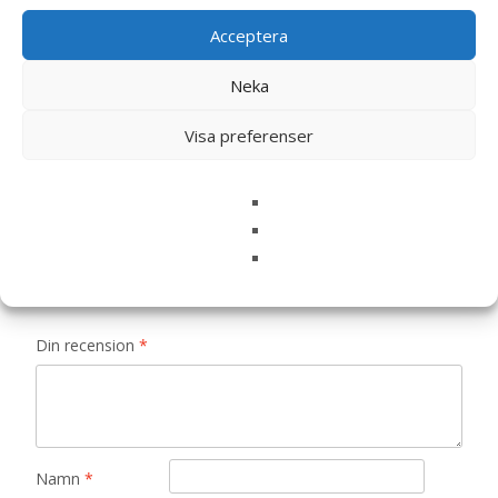
Recensioner
Acceptera
Det finns inga recensioner än.
Neka
Visa preferenser
Bli först med att recensera ”Tavla “Best
Dad””
Din e-postadress kommer inte publiceras.
Obligatoriska fält
är märkta
*
Ditt betyg
*
Din recension
*
Namn
*