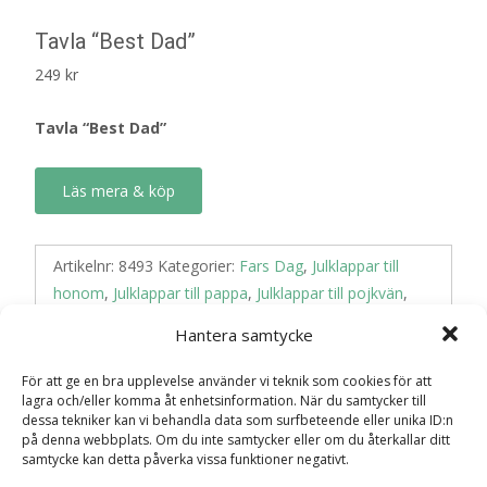
Tavla “Best Dad”
249
kr
Tavla “Best Dad”
Läs mera & köp
Artikelnr:
8493
Kategorier:
Fars Dag
,
Julklappar till
honom
,
Julklappar till pappa
,
Julklappar till pojkvän
,
Mellow Design
,
Presenter till Pappa
,
Skyltar och
Hantera samtycke
Affischer
För att ge en bra upplevelse använder vi teknik som cookies för att
lagra och/eller komma åt enhetsinformation. När du samtycker till
Recensioner (0)
dessa tekniker kan vi behandla data som surfbeteende eller unika ID:n
på denna webbplats. Om du inte samtycker eller om du återkallar ditt
samtycke kan detta påverka vissa funktioner negativt.