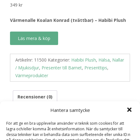
349
kr
Värmenalle Koalan Konrad (tvättbar) – Habibi Plush
Läs mera & köp
Artikelnr:
11500
Kategorier:
Habibi Plush
,
Hälsa
,
Nallar
/ Mjukisdjur
,
Presenter till Barnet
,
Presenttips
,
Värmeprodukter
Recensioner (0)
Hantera samtycke
Recensioner
För att ge en bra upplevelse använder vi teknik som cookies för att
lagra och/eller komma åt enhetsinformation. När du samtycker till
dessa tekniker kan vi behandla data som surfbeteende eller unika ID:n
Det finns inga recensioner än.