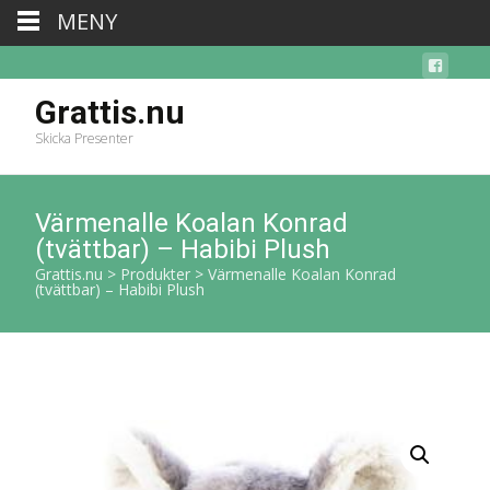
MENY
Grattis.nu
Skicka Presenter
Värmenalle Koalan Konrad
(tvättbar) – Habibi Plush
Grattis.nu
>
Produkter
>
Värmenalle Koalan Konrad
(tvättbar) – Habibi Plush