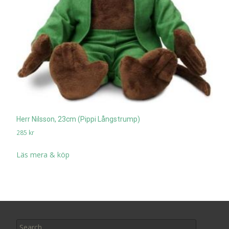
Herr Nilsson, 23cm (Pippi Långstrump)
285
kr
Läs mera & köp
Search