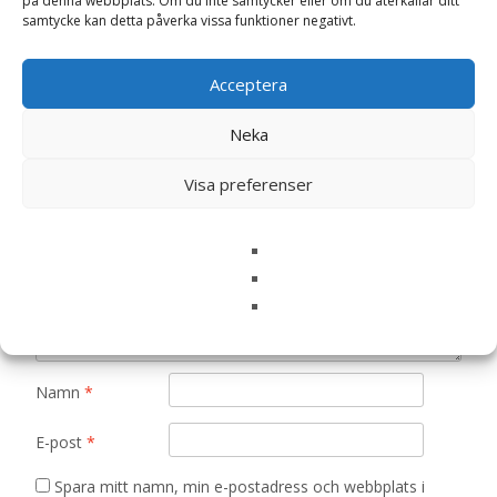
på denna webbplats. Om du inte samtycker eller om du återkallar ditt
samtycke kan detta påverka vissa funktioner negativt.
Bli först med att recensera ”Värmenalle
Koalan Konrad (tvättbar) – Habibi Plush”
Acceptera
Din e-postadress kommer inte publiceras.
Obligatoriska fält
Neka
är märkta
*
Ditt betyg
*
Visa preferenser
Din recension
*
Namn
*
E-post
*
Spara mitt namn, min e-postadress och webbplats i