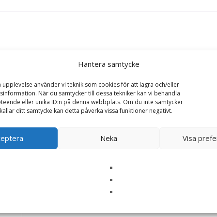
Hantera samtycke
a upplevelse använder vi teknik som cookies för att lagra och/eller
 kulting – WWF (Världsnaturfonden)”
information. När du samtycker till dessa tekniker kan vi behandla
teende eller unika ID:n på denna webbplats. Om du inte samtycker
ska fält är märkta
*
kallar ditt samtycke kan detta påverka vissa funktioner negativt.
ceptera
Neka
Visa pref