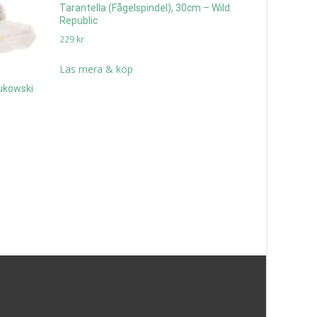
Tarantella (Fågelspindel), 30cm – Wild
Ekorrar Bru
Republic
Bukowski D
229
kr
189
kr
Läs mera & köp
Läs mera 
Bukowski