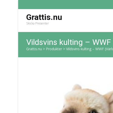
Grattis.nu
Skicka Presenter
Vildsvins kulting – WWF
Grattis.nu
>
Produkter
>
Vildsvins kulting – WWF (Vär