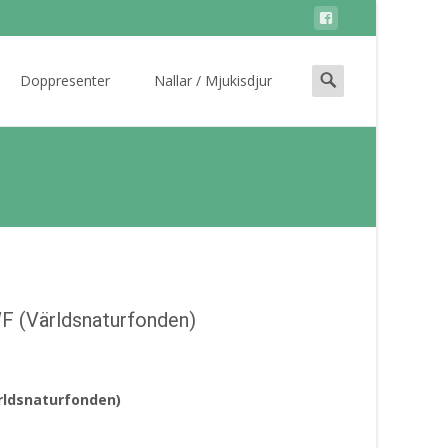
Search
Doppresenter
Nallar / Mjukisdjur
for:
WF (Världsnaturfonden)
ärldsnaturfonden)