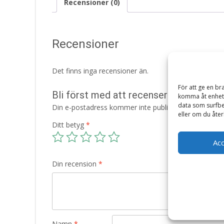
Recensioner (0)
Recensioner
Det finns inga recensioner än.
För att ge en br
Bli först med att recensera ”Vildsvins
komma åt enhets
data som surfbe
Din e-postadress kommer inte publiceras.
Obligatori
eller om du åter
Ditt betyg
*
Ac
Din recension
*
Namn
*