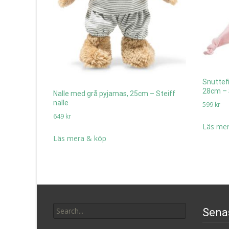
Snuttefi
28cm – S
Nalle med grå pyjamas, 25cm – Steiff
nalle
599
kr
649
kr
Läs mer
Läs mera & köp
Search
Sena
for: