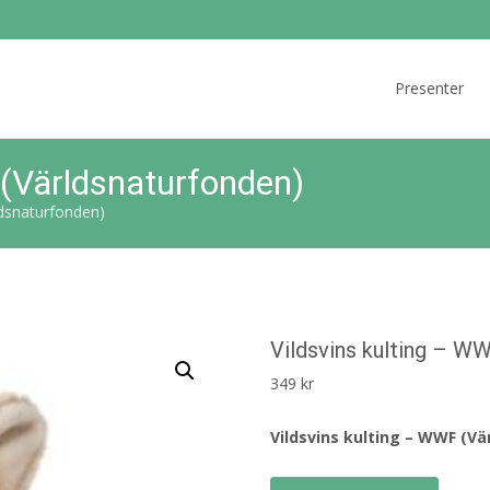
Skip
to
Presenter
content
 (Världsnaturfonden)
ldsnaturfonden)
Vildsvins kulting – W
349
kr
Vildsvins kulting – WWF (V