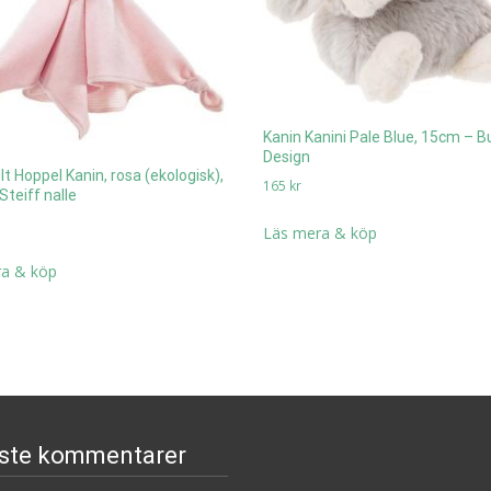
Kanin Kanini Pale Blue, 15cm – 
Design
lt Hoppel Kanin, rosa (ekologisk),
165
kr
teiff nalle
Läs mera & köp
a & köp
ste kommentarer