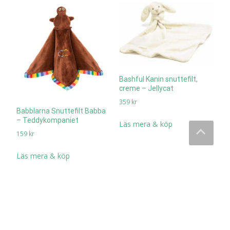
Bashful Kanin snuttefilt,
creme – Jellycat
359
kr
Babblarna Snuttefilt Babba
– Teddykompaniet
Läs mera & köp
159
kr
Läs mera & köp
All Items loaded.