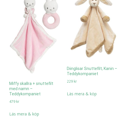
Diinglisar Snuttefilt, Kanin –
Teddykompaniet
229
kr
Miffy skallra + snuttefilt
med namn –
Läs mera & köp
Teddykompaniet
479
kr
Läs mera & köp