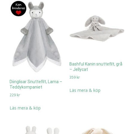
Bashful Kanin snuttefilt, grå
– Jellycat
359
kr
Diinglisar Snuttefilt, Lama –
Teddykompaniet
Läs mera & köp
229
kr
Läs mera & köp