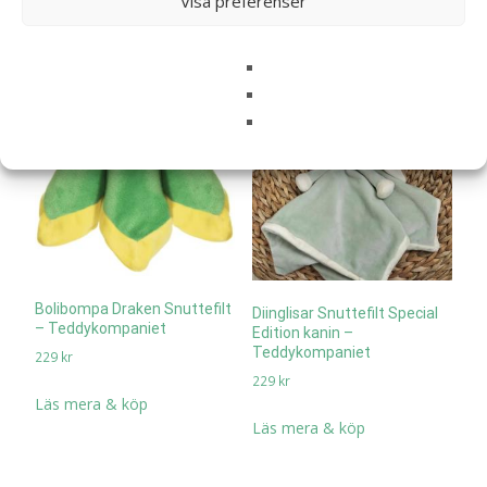
Visa preferenser
Bolibompa Draken Snuttefilt
Diinglisar Snuttefilt Special
– Teddykompaniet
Edition kanin –
Teddykompaniet
229
kr
229
kr
Läs mera & köp
Läs mera & köp