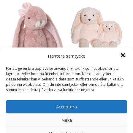
Hantera samtycke
Kaninen Svea, rosa –
För att ge en bra upplevelse använder vi teknik som cookies för att
Teddykompaniet
lagra och/eller komma åt enhetsinformation. När du samtycker till
195
kr
dessa tekniker kan vi behandla data som surfbeteende eller unika ID:n
på denna webbplats. Om du inte samtycker eller om du återkallar ditt
Cuddly Kanina Antique Pink,
samtycke kan detta påverka vissa funktioner negativt.
Läs mera & köp
40cm (stor) – Bukowski
Design
Acceptera
329
kr
Neka
Läs mera & köp