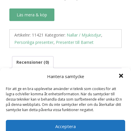
Läs mera & köp
Artikelnr:
11421
Kategorier:
Nallar / Mjukisdjur
,
Personliga presenter
,
Presenter till Barnet
Recensioner (0)
Hantera samtycke
Recensioner
För att ge en bra upplevelse använder vi teknik som cookies för att
lagra och/eller komma åt enhetsinformation. När du samtycker till
dessa tekniker kan vi behandla data som surfbeteende eller unika ID:n
Det finns inga recensioner än.
på denna webbplats. Om du inte samtycker eller om du återkallar ditt
samtycke kan detta påverka vissa funktioner negativt.
Bli först med att recensera ”Kaninen Svea,
rosa – Teddykompaniet”
Acceptera
Din e-postadress kommer inte publiceras.
Obligatoriska fält