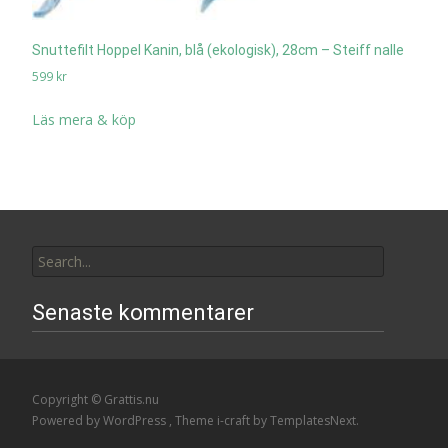
Snuttefilt Hoppel Kanin, blå (ekologisk), 28cm – Steiff nalle
599
kr
Läs mera & köp
Search
for:
Senaste kommentarer
Copyright © Grattis.nu
Powered by WordPress
, Theme
i-craft
by TemplatesNext.