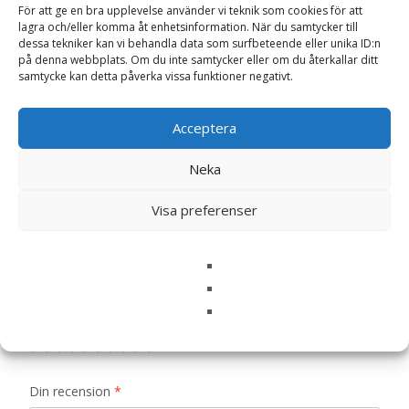
För att ge en bra upplevelse använder vi teknik som cookies för att
lagra och/eller komma åt enhetsinformation. När du samtycker till
Recensioner (0)
dessa tekniker kan vi behandla data som surfbeteende eller unika ID:n
på denna webbplats. Om du inte samtycker eller om du återkallar ditt
samtycke kan detta påverka vissa funktioner negativt.
Recensioner
Acceptera
Det finns inga recensioner än.
Neka
Bli först med att recensera ”Cuddly Kanina
Visa preferenser
Antique Pink, 40cm (stor) – Bukowski
Design”
Din e-postadress kommer inte publiceras.
Obligatoriska fält
är märkta
*
Ditt betyg
*
Din recension
*