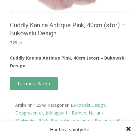
Cuddly Kanina Antique Pink, 40cm (stor) –
Bukowski Design
329
kr
Cuddly Kanina Antique Pink, 40cm (stor) – Bukowski
Design
Läs mera & köp
Artikelnr:
12549
Kategorier:
Bukowski Design
,
Doppresenter
,
Julklappar till Barnen
,
Nallar /
Mjukisdjur
,
Påsk
,
Personliga presenter
,
Presenter till
Barnet
Hantera samtycke