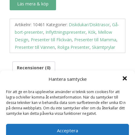
Läs mera & köp
Artikelnr:
10461
Kategorier:
Diskdukar/Disktrasor
,
Gå-
bort-presenter
,
Inflyttningspresenter
,
Kök
,
Mellow
Design
,
Presenter till Flickvän
,
Presenter till Mamma
,
Presenter till Vännen
,
Roliga Presenter
,
Skämtprylar
Recensioner (0)
Hantera samtycke
Recensioner
För att ge en bra upplevelse använder vi teknik som cookies för att
lagra och/eller komma åt enhetsinformation. När du samtycker till
dessa tekniker kan vi behandla data som surfbeteende eller unika ID:n
på denna webbplats. Om du inte samtycker eller om du återkallar ditt
Det finns inga recensioner än.
samtycke kan detta påverka vissa funktioner negativt.
Bli först med att recensera ”Disktrasa
“Keep Calm””
Acceptera