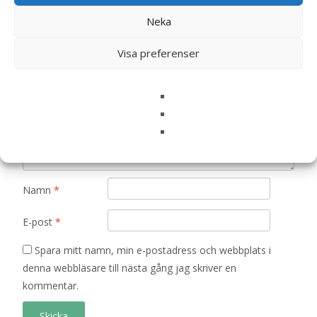
Din e-postadress kommer inte publiceras.
Obligatoriska fält
Neka
är märkta
*
Ditt betyg
*
Visa preferenser
Din recension
*
Namn
*
E-post
*
Spara mitt namn, min e-postadress och webbplats i
denna webbläsare till nästa gång jag skriver en
kommentar.