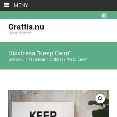
MENY
Grattis.nu
Skicka Presenter
Disktrasa “Keep Calm”
Grattis.nu
>
Produkter
>
Disktrasa “Keep Calm”