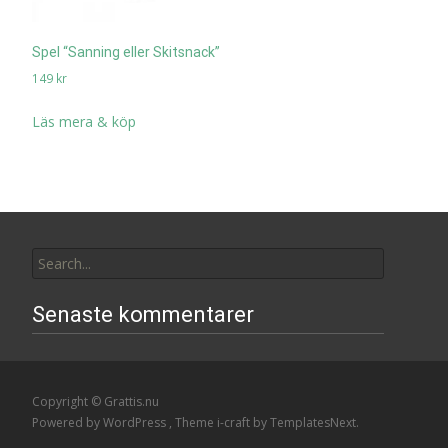
Spel “Sanning eller Skitsnack”
149
kr
Läs mera & köp
Search
for:
Senaste kommentarer
Copyright © Grattis.nu
Powered by WordPress
, Theme
i-craft
by TemplatesNext.