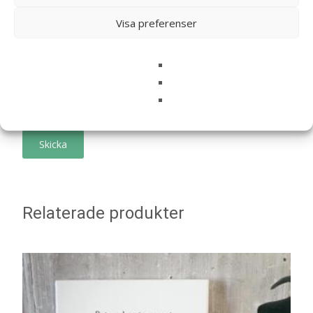
Namn
*
Visa preferenser
E-post
*
Spara mitt namn, min e-postadress och webbplats i
denna webbläsare till nästa gång jag skriver en
kommentar.
Relaterade produkter