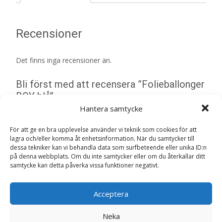
Recensioner
Det finns inga recensioner än.
Bli först med att recensera ”Folieballonger
BOY blå”
Hantera samtycke
Din e-postadress kommer inte publiceras.
Obligatoriska fält
är märkta
*
För att ge en bra upplevelse använder vi teknik som cookies för att
Ditt betyg
*
lagra och/eller komma åt enhetsinformation. När du samtycker till
dessa tekniker kan vi behandla data som surfbeteende eller unika ID:n
på denna webbplats. Om du inte samtycker eller om du återkallar ditt
samtycke kan detta påverka vissa funktioner negativt.
Din recension
*
Acceptera
Neka