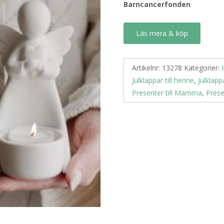
Barncancerfonden
Läs mera & köp
Artikelnr:
13278
Kategorier:
Julklappar till henne
,
Julklap
Presenter till Mamma
,
Prese