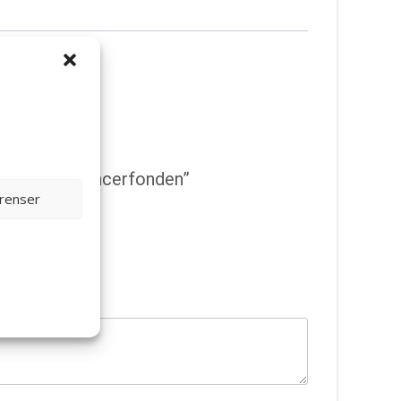
yktor/ Barncancerfonden”
erenser