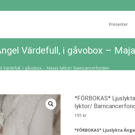
Skip
to
Presenter
content
gel Värdefull, i gåvobox – Majas
Värdefull, i gåvobox – Majas lyktor/ Barncancerfonden
*FÖRBOKAS* Ljuslykta 
lyktor/ Barncancerfon
195
kr
*FÖRBOKAS* Ljuslykta Ängel 