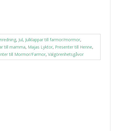
Inredning
,
Jul
,
Julklappar till farmor/mormor
,
par till mamma
,
Majas Lyktor
,
Presenter till Henne
,
nter till Mormor/Farmor
,
Välgörenhetsgåvor