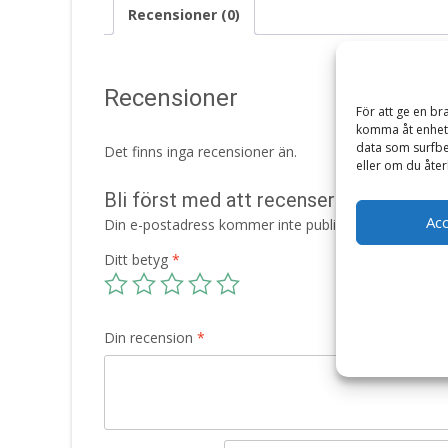
Recensioner (0)
Recensioner
För att ge en br
komma åt enhets
data som surfbe
Det finns inga recensioner än.
eller om du åter
Bli först med att recensera ”*FÖRBOKA
Ac
Din e-postadress kommer inte publiceras.
Obligatori
Ditt betyg
*
Din recension
*