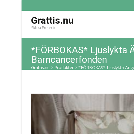
Grattis.nu
Skicka Presenter
*FÖRBOKAS* Ljuslykta Än
Barncancerfonden
Grattis.nu
>
Produkter
>
*FÖRBOKAS* Ljuslykta Ängel 