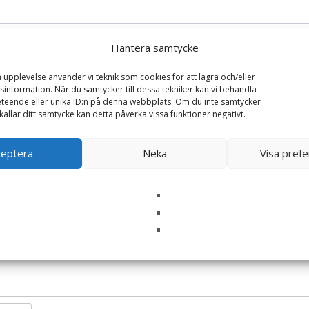
Hantera samtycke
a upplevelse använder vi teknik som cookies för att lagra och/eller
information. När du samtycker till dessa tekniker kan vi behandla
teende eller unika ID:n på denna webbplats. Om du inte samtycker
kallar ditt samtycke kan detta påverka vissa funktioner negativt.
S* Ljuslykta Ängel Värdefull, i gåvobox – Majas l
ceptera
Neka
Visa pref
ska fält är märkta
*