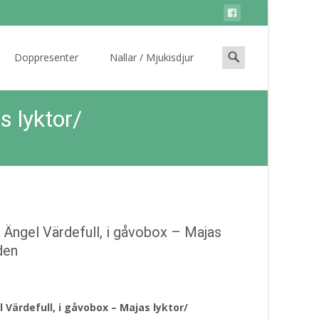
Search
Doppresenter
Nallar / Mjukisdjur
for:
 lyktor/
Ängel Värdefull, i gåvobox – Majas
den
Värdefull, i gåvobox – Majas lyktor/