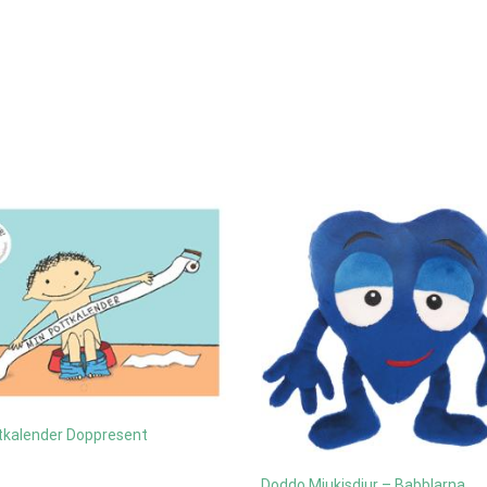
tkalender Doppresent
Doddo Mjukisdjur – Babblarna