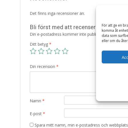
Det finns inga recensioner än.
För att ge en br
Bli först med att recensera ”Fotoram, L
komma åt enhets
Din e-postadress kommer inte publiceras.
Obligatori
data som surfbe
eller om du åter
Ditt betyg
*
Ac
Din recension
*
Namn
*
E-post
*
Spara mitt namn, min e-postadress och webbplats 