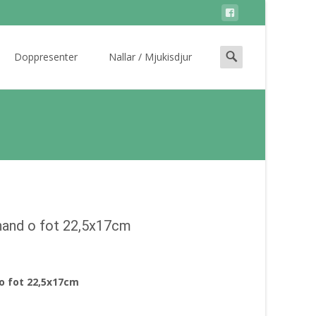
Search
Doppresenter
Nallar / Mjukisdjur
for:
r hand o fot 22,5x17cm
 o fot 22,5x17cm