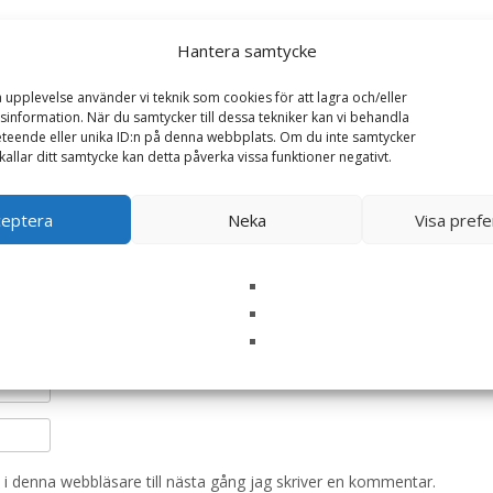
Hantera samtycke
a upplevelse använder vi teknik som cookies för att lagra och/eller
illa jag, för hand o fot 22,5x17cm”
information. När du samtycker till dessa tekniker kan vi behandla
ska fält är märkta
*
teende eller unika ID:n på denna webbplats. Om du inte samtycker
kallar ditt samtycke kan detta påverka vissa funktioner negativt.
ceptera
Neka
Visa pref
i denna webbläsare till nästa gång jag skriver en kommentar.