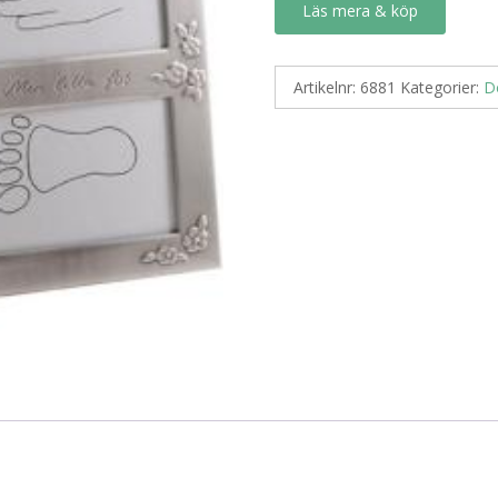
Läs mera & köp
Artikelnr:
6881
Kategorier:
D