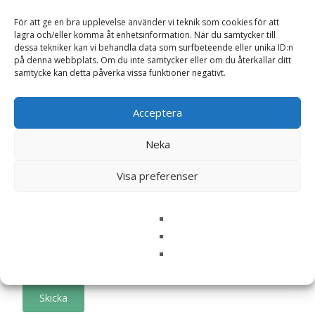
är märkta
*
För att ge en bra upplevelse använder vi teknik som cookies för att
Ditt betyg
*
lagra och/eller komma åt enhetsinformation. När du samtycker till
dessa tekniker kan vi behandla data som surfbeteende eller unika ID:n
på denna webbplats. Om du inte samtycker eller om du återkallar ditt
samtycke kan detta påverka vissa funktioner negativt.
Din recension
*
Acceptera
Neka
Namn
*
Visa preferenser
E-post
*
Spara mitt namn, min e-postadress och webbplats i
denna webbläsare till nästa gång jag skriver en
kommentar.