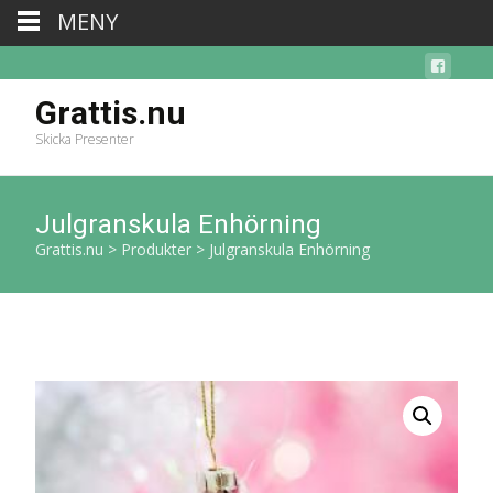
MENY
Grattis.nu
Skicka Presenter
Julgranskula Enhörning
Grattis.nu
>
Produkter
>
Julgranskula Enhörning