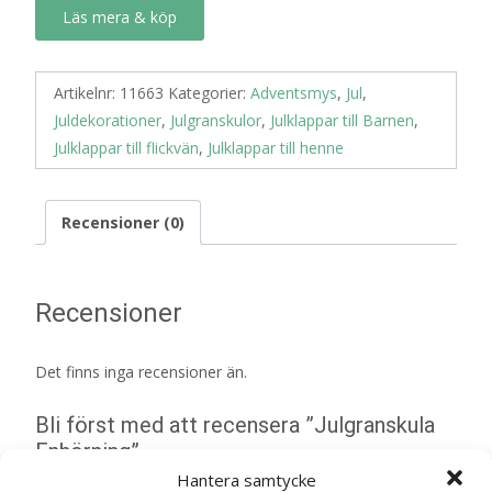
Läs mera & köp
Artikelnr:
11663
Kategorier:
Adventsmys
,
Jul
,
Juldekorationer
,
Julgranskulor
,
Julklappar till Barnen
,
Julklappar till flickvän
,
Julklappar till henne
Recensioner (0)
Recensioner
Det finns inga recensioner än.
Bli först med att recensera ”Julgranskula
Enhörning”
Din e-postadress kommer inte publiceras.
Obligatoriska fält
Hantera samtycke