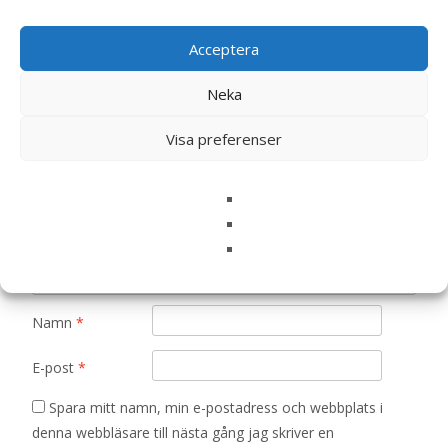
Pale Pink, 15cm – Bukowski Design
Doppresent”
Acceptera
Din e-postadress kommer inte publiceras.
Obligatoriska fält
är märkta
*
Neka
Ditt betyg
*
Visa preferenser
Din recension
*
Namn
*
E-post
*
Spara mitt namn, min e-postadress och webbplats i
denna webbläsare till nästa gång jag skriver en