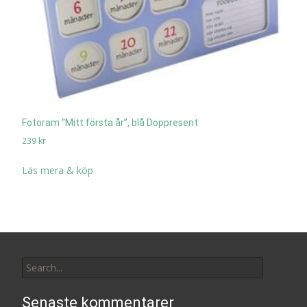
Fotoram “Mitt första år”, blå Doppresent
239
kr
Läs mera & köp
Search
for:
Senaste kommentarer