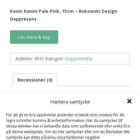
Kanin Kanini Pale Pink, 15cm – Bukowski Design
Doppresent
Läs mera & köp
Artikelnr:
4931
Kategori:
Doppresenter
Recensioner (0)
Hantera samtycke
Recensioner
För att ge en bra upplevelse använder vi teknik som cookies för att
lagra och/eller komma åt enhetsinformation. När du samtycker till
Det finns inga recensioner än.
dessa tekniker kan vi behandla data som surfbeteende eller unika ID:n
på denna webbplats. Om du inte samtycker eller om du återkallar ditt
Bli först med att recensera ”Kanin Kanini
samtycke kan detta påverka vissa funktioner negativt.