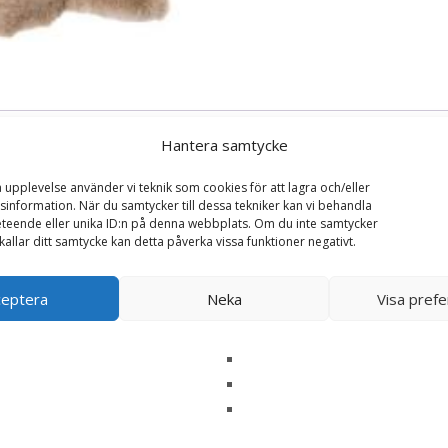
Hantera samtycke
a upplevelse använder vi teknik som cookies för att lagra och/eller
information. När du samtycker till dessa tekniker kan vi behandla
teende eller unika ID:n på denna webbplats. Om du inte samtycker
kallar ditt samtycke kan detta påverka vissa funktioner negativt.
trick & Gabrielle, 40cm – Bukowski Design Doppres
ceptera
Neka
Visa pref
ska fält är märkta
*