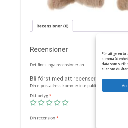
Recensioner (0)
Recensioner
För att ge en br
komma åt enhets
data som surfbe
Det finns inga recensioner än.
eller om du åter
Bli först med att recensera ”Kanin Pa
Ac
Din e-postadress kommer inte publiceras.
Obligatori
Ditt betyg
*
Din recension
*