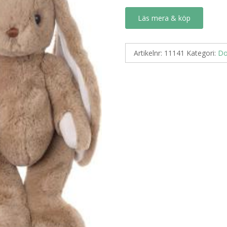
Läs mera & köp
Artikelnr:
11141
Kategori:
Do