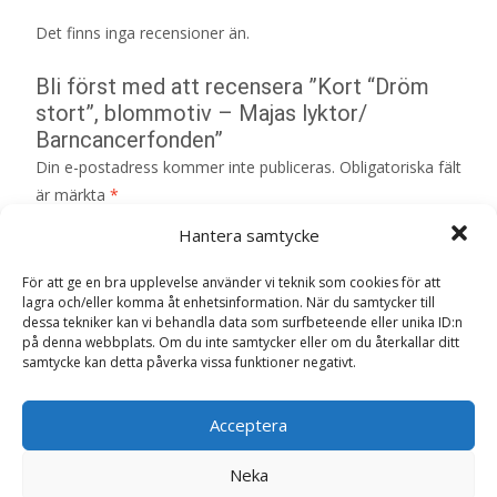
Det finns inga recensioner än.
Bli först med att recensera ”Kort “Dröm
stort”, blommotiv – Majas lyktor/
Barncancerfonden”
Din e-postadress kommer inte publiceras.
Obligatoriska fält
är märkta
*
Ditt betyg
*
Hantera samtycke
För att ge en bra upplevelse använder vi teknik som cookies för att
lagra och/eller komma åt enhetsinformation. När du samtycker till
Din recension
*
dessa tekniker kan vi behandla data som surfbeteende eller unika ID:n
på denna webbplats. Om du inte samtycker eller om du återkallar ditt
samtycke kan detta påverka vissa funktioner negativt.
Acceptera
Namn
*
Neka