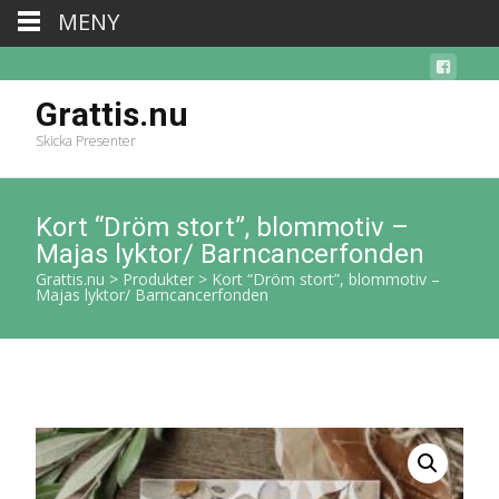
MENY
Grattis.nu
Skicka Presenter
Kort “Dröm stort”, blommotiv –
Majas lyktor/ Barncancerfonden
Grattis.nu
>
Produkter
>
Kort “Dröm stort”, blommotiv –
Majas lyktor/ Barncancerfonden