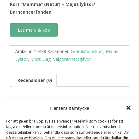
Kort “Mamma” (Natur) – Majas lyktor/
Barncancerfonden
Läs mera & köp
Artikelnr:
10488
Kategorier:
Gratulationskort
,
Majas
Lyktor
,
Mors Dag
,
Välgörenhetsgåvor
Recensioner (0)
Recensioner
Hantera samtycke
För att ge en bra upplevelse använder vi teknik som cookies för att
Det finns inga recensioner än.
lagra och/eller komma åt enhetsinformation. När du samtycker till
dessa tekniker kan vi behandla data som surfbeteende eller unika ID:n
Bli först med att recensera ”Kort
på denna webbplats. Om du inte samtycker eller om du återkallar ditt