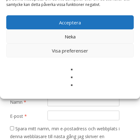
samtycke kan detta påverka vissa funktioner negativt.
“Mamma” (Natur) – Majas lyktor/
Barncancerfonden”
Din e-postadress kommer inte publiceras.
Obligatoriska fält
Acceptera
är märkta
*
Neka
Ditt betyg
*
Visa preferenser
Din recension
*
Namn
*
E-post
*
Spara mitt namn, min e-postadress och webbplats i
denna webbläsare till nästa gång jag skriver en