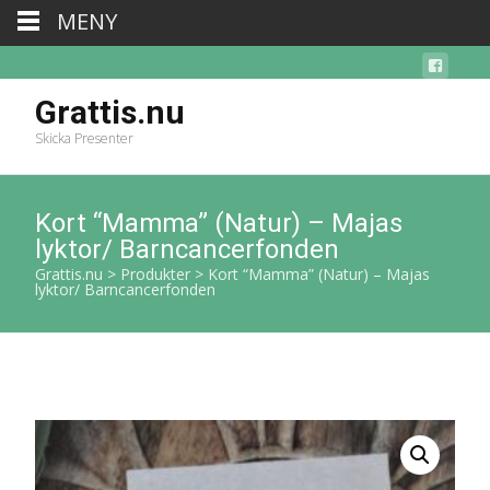
MENY
Grattis.nu
Skicka Presenter
Kort “Mamma” (Natur) – Majas
lyktor/ Barncancerfonden
Grattis.nu
>
Produkter
>
Kort “Mamma” (Natur) – Majas
lyktor/ Barncancerfonden