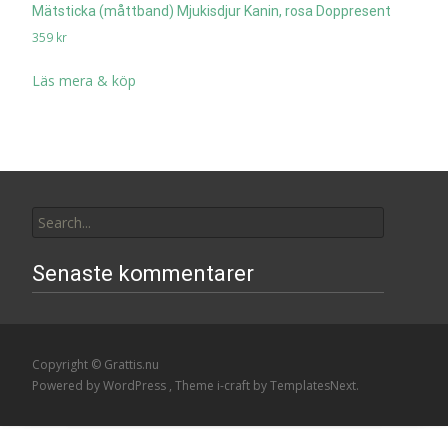
Mätsticka (måttband) Mjukisdjur Kanin, rosa Doppresent
359
kr
Läs mera & köp
Search
for:
Senaste kommentarer
Copyright © Grattis.nu
Powered by WordPress
, Theme
i-craft
by TemplatesNext.