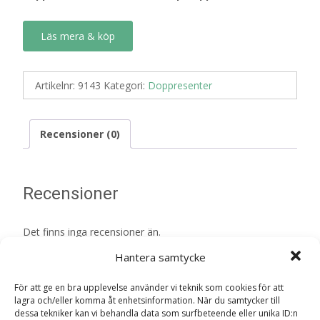
Läs mera & köp
Artikelnr:
9143
Kategori:
Doppresenter
Recensioner (0)
Recensioner
Det finns inga recensioner än.
Hantera samtycke
Bli först med att recensera
”Papperstallrikar 23cm, rosa, 8p
För att ge en bra upplevelse använder vi teknik som cookies för att
Doppresent”
lagra och/eller komma åt enhetsinformation. När du samtycker till
dessa tekniker kan vi behandla data som surfbeteende eller unika ID:n
Din e-postadress kommer inte publiceras.
Obligatoriska fält