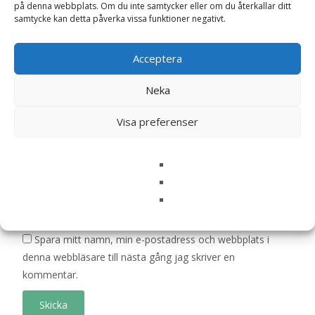
på denna webbplats. Om du inte samtycker eller om du återkallar ditt
är märkta
*
samtycke kan detta påverka vissa funktioner negativt.
Ditt betyg
*
Acceptera
Neka
Din recension
*
Visa preferenser
Namn
*
E-post
*
Spara mitt namn, min e-postadress och webbplats i
denna webbläsare till nästa gång jag skriver en
kommentar.