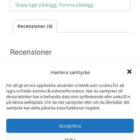
Skapa eget påskägg
,
Tomma påskägg
Recensioner (0)
Recensioner
Det finns inga recensioner än.
Hantera samtycke
Bli först med att recensera ”Påskägg Plåt
För att ge en bra upplevelse använder vi teknik som cookies för att
Svart, stor (25cm)”
lagra och/eller komma åt enhetsinformation. När du samtycker till
dessa tekniker kan vi behandla data som surfbeteende eller unika ID:n
Din e-postadress kommer inte publiceras.
Obligatoriska fält
på denna webbplats. Om du inte samtycker eller om du återkallar ditt
är märkta
*
samtycke kan detta påverka vissa funktioner negativt.
Ditt betyg
*
Acceptera
Neka