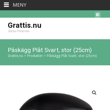
MENY
Grattis.nu
Skicka Presenter
Påskägg Plåt Svart, stor (25cm)
Grattis.nu
>
Produkter
>
Påskägg Plåt Svart, stor (25cm)