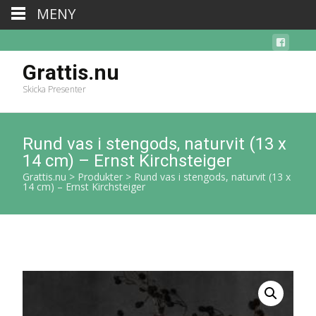
MENY
Grattis.nu
Skicka Presenter
Rund vas i stengods, naturvit (13 x
14 cm) – Ernst Kirchsteiger
Grattis.nu
>
Produkter
>
Rund vas i stengods, naturvit (13 x
14 cm) – Ernst Kirchsteiger