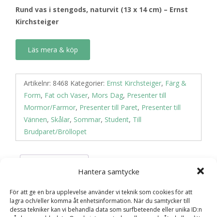
Rund vas i stengods, naturvit (13 x 14 cm) – Ernst
Kirchsteiger
Läs mera & köp
Artikelnr:
8468
Kategorier:
Ernst Kirchsteiger
,
Färg &
Form
,
Fat och Vaser
,
Mors Dag
,
Presenter till
Mormor/Farmor
,
Presenter till Paret
,
Presenter till
Vännen
,
Skålar
,
Sommar
,
Student
,
Till
Brudparet/Bröllopet
Recensioner (0)
Hantera samtycke
För att ge en bra upplevelse använder vi teknik som cookies för att
lagra och/eller komma åt enhetsinformation. När du samtycker till
Recensioner
dessa tekniker kan vi behandla data som surfbeteende eller unika ID:n