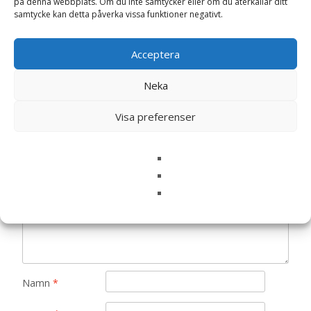
på denna webbplats. Om du inte samtycker eller om du återkallar ditt
samtycke kan detta påverka vissa funktioner negativt.
Det finns inga recensioner än.
Bli först med att recensera ”Rund vas i
Acceptera
stengods, naturvit (13 x 14 cm) – Ernst
Neka
Kirchsteiger”
Din e-postadress kommer inte publiceras.
Obligatoriska fält
Visa preferenser
är märkta
*
Ditt betyg
*
Din recension
*
Namn
*