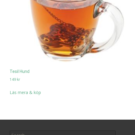
Tesil Hund
149
kr
Läs mera & köp
Search