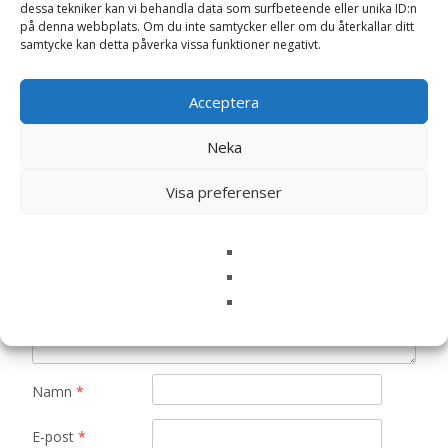
dessa tekniker kan vi behandla data som surfbeteende eller unika ID:n
Det finns inga recensioner än.
på denna webbplats. Om du inte samtycker eller om du återkallar ditt
samtycke kan detta påverka vissa funktioner negativt.
Bli först med att recensera ”Smyckeskrin
Speldosa med ballerina,rosa inredning,
Acceptera
tennfinish”
Din e-postadress kommer inte publiceras.
Obligatoriska fält
Neka
är märkta
*
Visa preferenser
Ditt betyg
*
Din recension
*
Namn
*
E-post
*