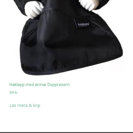
Haklapp med ärmar Doppresent
89
kr
Läs mera & köp