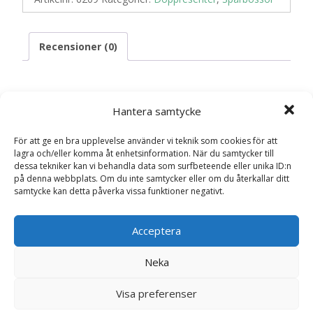
Recensioner (0)
Recensioner
Hantera samtycke
För att ge en bra upplevelse använder vi teknik som cookies för att
Det finns inga recensioner än.
lagra och/eller komma åt enhetsinformation. När du samtycker till
dessa tekniker kan vi behandla data som surfbeteende eller unika ID:n
Bli först med att recensera ”Sparbössa,
på denna webbplats. Om du inte samtycker eller om du återkallar ditt
barnvagn”
samtycke kan detta påverka vissa funktioner negativt.
Din e-postadress kommer inte publiceras.
Obligatoriska fält
är märkta
*
Acceptera
Ditt betyg
*
Neka
Visa preferenser
Din recension
*