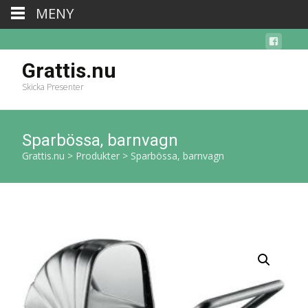
MENY
Grattis.nu
Skicka Presenter
Sparbössa, barnvagn
Grattis.nu
>
Produkter
>
Sparbössa, barnvagn