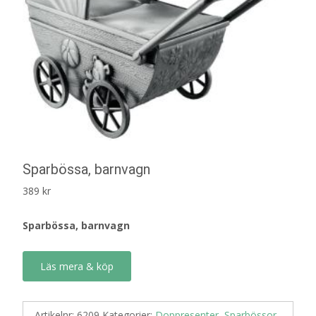
Sparbössa, barnvagn
389
kr
Sparbössa, barnvagn
Läs mera & köp
Artikelnr:
6209
Kategorier:
Doppresenter
,
Sparbössor