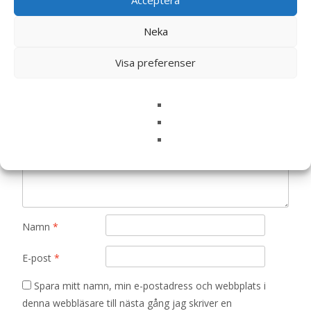
Acceptera
Bli först med att recensera ”Sparbössa,
Flodhäst, rosa”
Neka
Din e-postadress kommer inte publiceras.
Obligatoriska fält
Visa preferenser
är märkta
*
Ditt betyg
*
Din recension
*
Namn
*
E-post
*
Spara mitt namn, min e-postadress och webbplats i
denna webbläsare till nästa gång jag skriver en