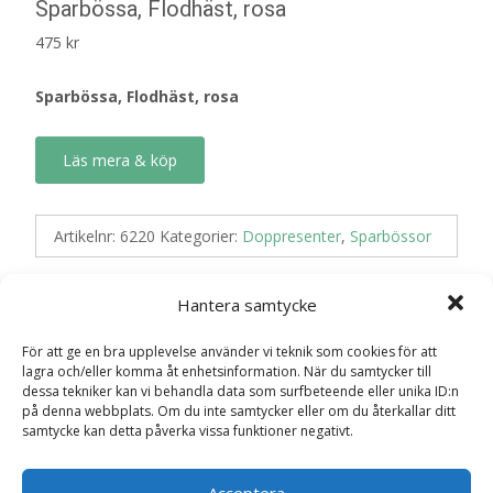
Sparbössa, Flodhäst, rosa
475
kr
Sparbössa, Flodhäst, rosa
Läs mera & köp
Artikelnr:
6220
Kategorier:
Doppresenter
,
Sparbössor
Hantera samtycke
Recensioner (0)
För att ge en bra upplevelse använder vi teknik som cookies för att
lagra och/eller komma åt enhetsinformation. När du samtycker till
dessa tekniker kan vi behandla data som surfbeteende eller unika ID:n
Recensioner
på denna webbplats. Om du inte samtycker eller om du återkallar ditt
samtycke kan detta påverka vissa funktioner negativt.
Det finns inga recensioner än.