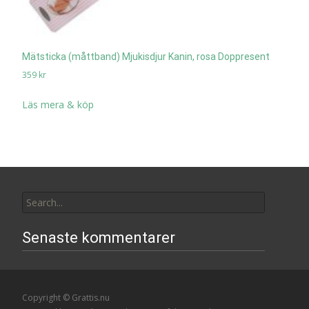
Mätsticka (måttband) Mjukisdjur Kanin, rosa Doppresent
359
kr
Läs mera & köp
Search
for:
Senaste kommentarer
Copyright © Grattis.nu