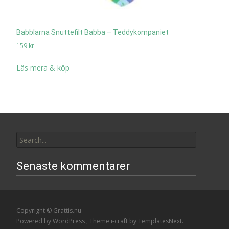
Babblarna Snuttefilt Babba – Teddykompaniet
159
kr
Läs mera & köp
Search
for:
Senaste kommentarer
Copyright © Grattis.nu
Powered by WordPress
, Theme
i-craft
by TemplatesNext.