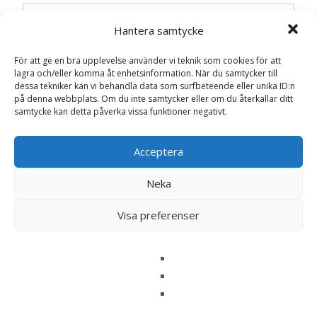
Artikelnr:
12273
Kategorier:
Adventsmys
,
Cult Design
,
Hantera samtycke
FYND
,
Jul
,
Juldekorationer
,
Julklappar till Barnen
,
Julklappar till farmor/mormor
,
Julklappar till mamma
,
För att ge en bra upplevelse använder vi teknik som cookies för att
Julklappsspelet
,
Tomtar
lagra och/eller komma åt enhetsinformation. När du samtycker till
dessa tekniker kan vi behandla data som surfbeteende eller unika ID:n
på denna webbplats. Om du inte samtycker eller om du återkallar ditt
samtycke kan detta påverka vissa funktioner negativt.
Recensioner (0)
Acceptera
Recensioner
Neka
Visa preferenser
Det finns inga recensioner än.
Bli först med att recensera ”Orient
Snögubbe – Cult Design”
Din e-postadress kommer inte publiceras.
Obligatoriska fält
är märkta
*