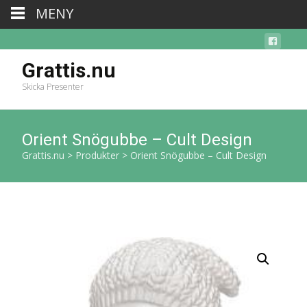
MENY
Grattis.nu
Skicka Presenter
Orient Snögubbe – Cult Design
Grattis.nu
>
Produkter
>
Orient Snögubbe – Cult Design